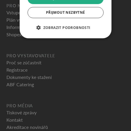
PRO NÁVŠTĚVNÍKY
Vstupenky
PŘIJMOUT NEZBYTNÉ
Plán výstaviště
Informace pro návštěvníky
ZOBRAZIT PODROBNOSTI
Shopex.cz
PRO VYSTAVOVATELE
Proč se zúčastnit
Registrace
Dokumenty ke stažení
ABF Catering
PRO MÉDIA
Tiskové zprávy
Kontakt
Akreditace novinářů