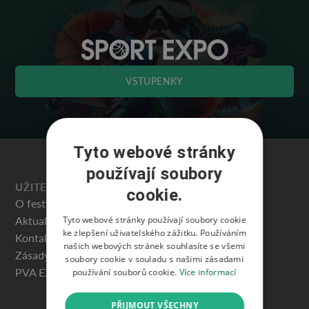
VSTUPENKY
Tyto webové stránky
používají soubory
UŽITEČNÉ
cookie.
O festivalu
Aktuality
Tyto webové stránky používají soubory cookie
ke zlepšení uživatelského zážitku. Používáním
Kontakty
našich webových stránek souhlasíte se všemi
Zásady ochrany osobních údajů
soubory cookie v souladu s našimi zásadami
PVA EXPO PRAHA
používání souborů cookie.
Více informací
PŘIJMOUT VŠECHNY