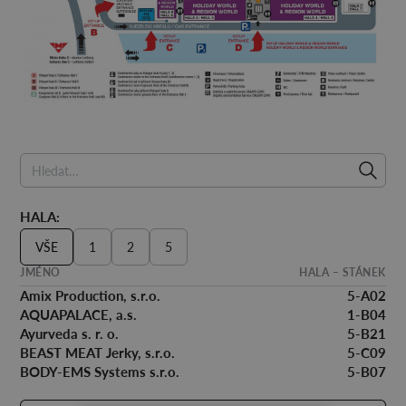
HALA:
VŠE
1
2
5
JMÉNO
HALA – STÁNEK
Amix Production, s.r.o.
5-A02
AQUAPALACE, a.s.
1-B04
Ayurveda s. r. o.
5-B21
BEAST MEAT Jerky, s.r.o.
5-C09
BODY-EMS Systems s.r.o.
5-B07