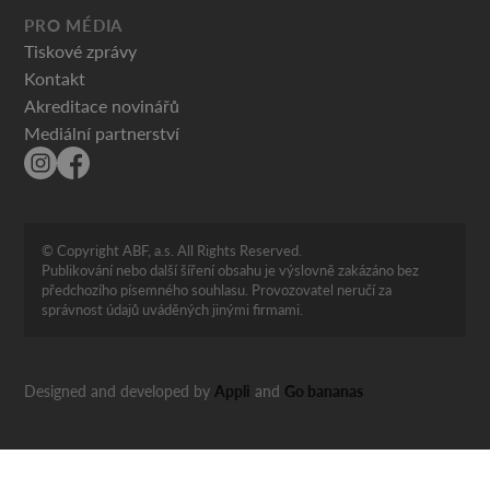
PRO MÉDIA
Tiskové zprávy
Kontakt
Akreditace novinářů
Mediální partnerství
© Copyright ABF, a.s. All Rights Reserved.
Publikování nebo další šíření obsahu je výslovně zakázáno bez
předchozího písemného souhlasu. Provozovatel neručí za
správnost údajů uváděných jinými firmami.
Designed and developed by
Appli
and
Go bananas