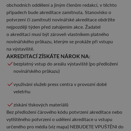
obchodních oddělení a jiným členům redakcí, v těchto
případech bude akreditace zamítnuta. Stanovisko o
potvrzení či zamítnutí novinářské akreditace obdržíte
nejpozději týden před zahájením akce. Žadatel
o akreditaci musí být zároveň vlastníkem platného
novinářského průkazu, kterým se prokáže při vstupu
na výstaviště.
AKREDITACÍ ZÍSKÁTE NÁROK NA:
bezplatný vstup do areálu výstaviště (po předložení
novinářského průkazu)
využívání služeb press centra v provozní době
veletrhu
získání tiskových materiálů
Bez předložení čárového kódu potvrzení akreditace nebo
vytištěného potvrzení o udělení akreditace u vstupu
určeného pro média (viz mapa) NEBUDETE VPUŠTĚNI do