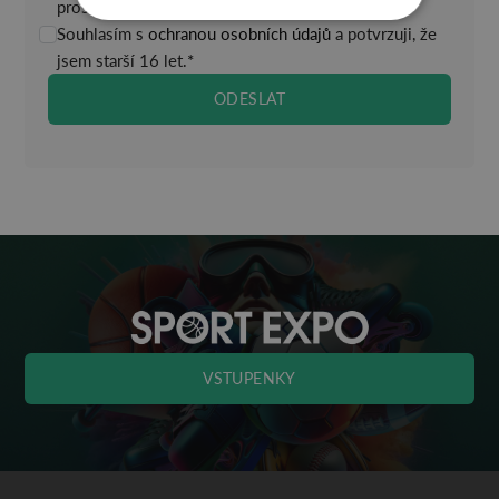
prostřednictvím elektronických prostředků.
Souhlasím s
ochranou osobních údajů
a potvrzuji, že
jsem starší 16 let
.
*
VSTUPENKY