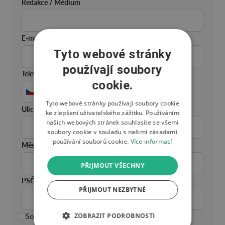
Redakce / Médium
E-mail
Tyto webové stránky
používají soubory
Telefon
cookie.
+420
Česko
Tyto webové stránky používají soubory cookie
+420
Ulice
ke zlepšení uživatelského zážitku. Používáním
našich webových stránek souhlasíte se všemi
soubory cookie v souladu s našimi zásadami
používání souborů cookie.
Více informací
Město
PŘIJMOUT VŠECHNY
PSČ
PŘIJMOUT NEZBYTNÉ
Souhlasím se zasíláním obchodních sdělení
ZOBRAZIT PODROBNOSTI