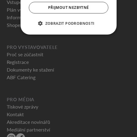
Vstupenky
PŘIJMOUT NEZBYTNÉ
Plán výstaviště
Informace pro návštěvníky
ZOBRAZIT PODROBNOSTI
Shopex.cz
PRO VYSTAVOVATELE
Proč se zúčastnit
Registrace
Dokumenty ke stažení
ABF Catering
PRO MÉDIA
Tiskové zprávy
Kontakt
Akreditace novinářů
Mediální partnerství