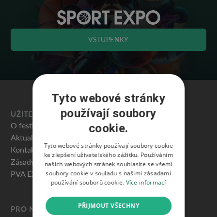
VSTUPENKY
Tyto webové stránky
používají soubory
UŽITEČNÉ
O festivalu
cookie.
Aktuality
Tyto webové stránky používají soubory cookie
Kontakty
ke zlepšení uživatelského zážitku. Používáním
Zásady ochrany osobních údajů
našich webových stránek souhlasíte se všemi
PVA EXPO PRAHA
soubory cookie v souladu s našimi zásadami
používání souborů cookie.
Více informací
PŘIJMOUT VŠECHNY
PRO NÁVŠTĚVNÍKY