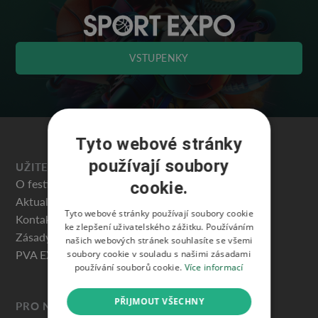
VSTUPENKY
Tyto webové stránky
používají soubory
UŽITEČNÉ
O festivalu
cookie.
Aktuality
Tyto webové stránky používají soubory cookie
Kontakty
ke zlepšení uživatelského zážitku. Používáním
Zásady ochrany osobních údajů
našich webových stránek souhlasíte se všemi
PVA EXPO PRAHA
soubory cookie v souladu s našimi zásadami
používání souborů cookie.
Více informací
PŘIJMOUT VŠECHNY
PRO NÁVŠTĚVNÍKY