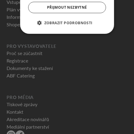
Vstupenky
PŘIJMOUT NEZBYTNÉ
Plán výstaviště
Informace pro návštěvníky
ZOBRAZIT PODROBNOSTI
Shopex.cz
PRO VYSTAVOVATELE
Proč se zúčastnit
Registrace
Dokumenty ke stažení
ABF Catering
PRO MÉDIA
Tiskové zprávy
Kontakt
Akreditace novinářů
Mediální partnerství