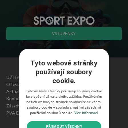
VSTUPENKY
Tyto webové stránky
používají soubory
UŽITEČNÉ
cookie.
O festivalu
Aktuality
Tyto webové stránky používají soubory cookie
ke zlepšení uživatelského zážitku. Používáním
Kontakty
našich webových stránek souhlasíte se všemi
Zásady ochrany osobních údajů
soubory cookie v souladu s našimi zásadami
PVA EXPO PRAHA
používání souborů cookie.
Více informací
PŘIJMOUT VŠECHNY