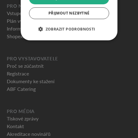
PRO NÁVŠTĚVNÍKY
Vstupenky
PŘIJMOUT NEZBYTNÉ
Plán výstaviště
Informace pro návštěvníky
ZOBRAZIT PODROBNOSTI
Shopex.cz
PRO VYSTAVOVATELE
Proč se zúčastnit
Registrace
Dokumenty ke stažení
ABF Catering
PRO MÉDIA
Tiskové zprávy
Kontakt
Akreditace novinářů