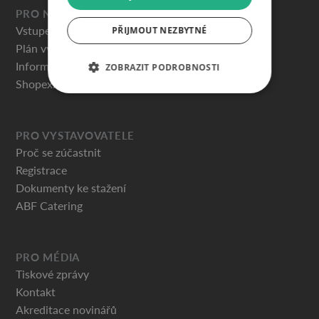
PRO NÁVŠTĚVNÍKY
Vstupenky
PŘIJMOUT NEZBYTNÉ
Plán výstaviště
Informace pro návštěvníky
ZOBRAZIT PODROBNOSTI
Shopex.cz
PRO VYSTAVOVATELE
Proč se zúčastnit
Registrace
Dokumenty ke stažení
ABF Catering
PRO MÉDIA
Tiskové zprávy
Kontakt
Akreditace novinářů