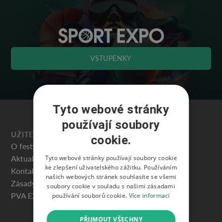
VSTUPENKY
Tyto webové stránky
používají soubory
UŽITEČNÉ
cookie.
O festivalu
Aktuality
Tyto webové stránky používají soubory cookie
ke zlepšení uživatelského zážitku. Používáním
Kontakty
našich webových stránek souhlasíte se všemi
Zásady ochrany osobních údajů
soubory cookie v souladu s našimi zásadami
PVA EXPO PRAHA
používání souborů cookie.
Více informací
PŘIJMOUT VŠECHNY