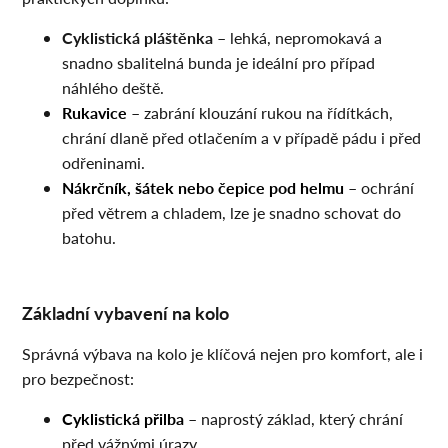
Cyklistická pláštěnka
– lehká, nepromokavá a
snadno sbalitelná bunda je ideální pro případ
náhlého deště.
Rukavice
– zabrání klouzání rukou na řídítkách,
chrání dlaně před otlačením a v případě pádu i před
odřeninami.
Nákrčník, šátek nebo čepice pod helmu
– ochrání
před větrem a chladem, lze je snadno schovat do
batohu.
Základní vybavení na kolo
Správná výbava na kolo je klíčová nejen pro komfort, ale i
pro bezpečnost:
Cyklistická přilba
– naprostý základ, který chrání
před vážnými úrazy.