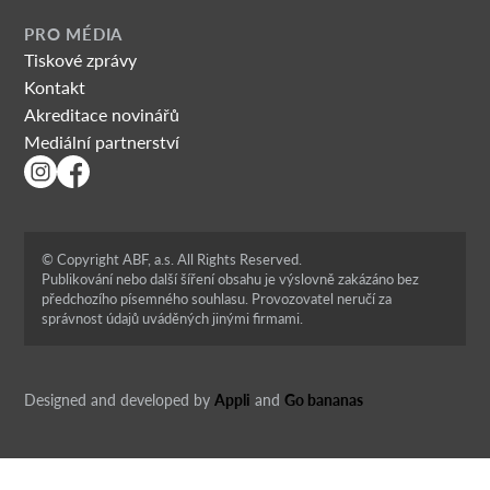
PRO MÉDIA
Tiskové zprávy
Kontakt
Akreditace novinářů
Mediální partnerství
© Copyright ABF, a.s. All Rights Reserved.
Publikování nebo další šíření obsahu je výslovně zakázáno bez
předchozího písemného souhlasu. Provozovatel neručí za
správnost údajů uváděných jinými firmami.
Designed and developed by
Appli
and
Go bananas