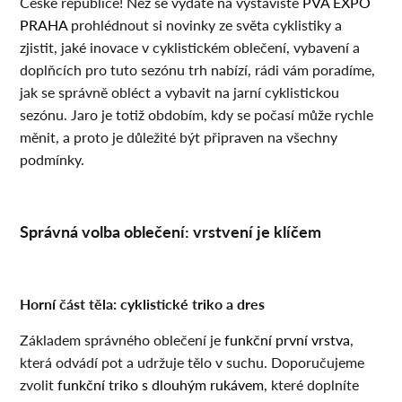
České republice! Než se vydáte na výstaviště
PVA EXPO
PRAHA
prohlédnout si novinky ze světa cyklistiky a
zjistit, jaké inovace v cyklistickém oblečení, vybavení a
doplňcích pro tuto sezónu trh nabízí, rádi vám poradíme,
jak se správně obléct a vybavit na jarní cyklistickou
sezónu. Jaro je totiž obdobím, kdy se počasí může rychle
měnit, a proto je důležité být připraven na všechny
podmínky.
Správná volba oblečení: vrstvení je klíčem
Horní část těla: cyklistické triko a dres
Základem správného oblečení je
funkční první vrstva
,
která odvádí pot a udržuje tělo v suchu. Doporučujeme
zvolit
funkční triko s dlouhým rukávem
, které doplníte