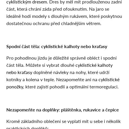
cyklistickým dresem
. Dres by měl mít prodlouženou zadní
část, která chrání záda před ofouknutím. Na jaro se
ideálně hodí modely s dlouhým rukávem, které poskytnou
dostatečnou ochranu před chladnějším větrem.
Spodní část těla: cyklistické kalhoty nebo kraťasy
Pro pohodlnou jízdu je důležité správně obléct i spodní
část těla. Můžete si vybrat dlouhé
cyklistické kalhoty
nebo kraťasy
doplněné návleky na nohy, které udrží
kotníky a kolena v teple. Nezapomeňte ani na
cyklistické
ponožky
, které zajistí pohodlí a optimální termoregulaci.
Nezapomeňte na doplňky: pláštěnka, rukavice a čepice
Kromě základního oblečení se vyplatí mít u sebe i několik
praktických doplňků: