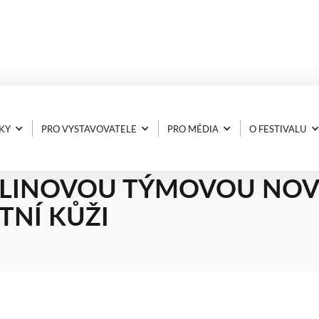
KY
PRO VYSTAVOVATELE
PRO MÉDIA
O FESTIVALU
 MÍŘÍ NA SPORT EXPO: 
LINOVOU TÝMOVOU NOV
TNÍ KŮŽI