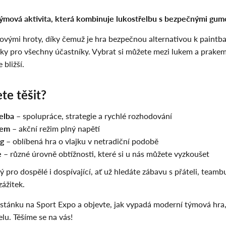
vá aktivita, která kombinuje lukostřelbu s bezpečnými gumo
umovými hroty, díky čemuž je hra bezpečnou alternativou k paintb
 pro všechny účastníky. Vybrat si můžete mezi lukem a prakem –
 bližší.
te těšit?
elba
– spolupráce, strategie a rychlé rozhodování
šem
– akční režim plný napětí
ag
– oblíbená hra o vlajku v netradiční podobě
e
– různé úrovně obtížnosti, které si u nás můžete vyzkoušet
 dospělé i dospívající, ať už hledáte zábavu s přáteli, teambu
ážitek.
 stánku na Sport Expo a objevte, jak vypadá moderní týmová hra,
lu. Těšíme se na vás!