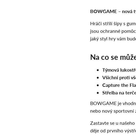
BOWGAME – nová týmo
Hráči střílí šípy s g
jsou ochranné pomůcky
jaký styl hry vám bude
Na co se může
Týmová lukostř
Všichni proti v
Capture the Fl
Střelba na terč
BOWGAME je vhodný pro
nebo nový sportovní z
Zastavte se u našeho
děje od prvního výstře